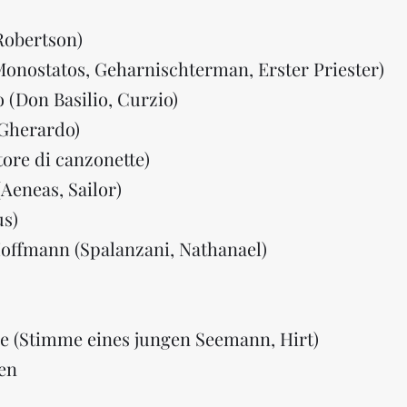
Robertson)
Monostatos, Geharnischterman, Erster Priester)
 (Don Basilio, Curzio)
(Gherardo
)
tore di canzonette)
Aeneas, Sailor)
us)
Hoffmann (Spalanzani, Nathanael)
de (Stimme eines jungen Seemann, Hirt)
en