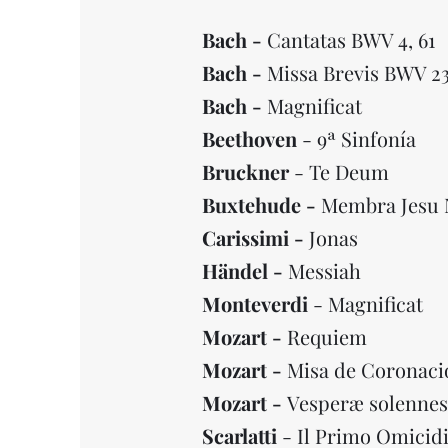
Bach -
Cantatas BWV 4, 61
Bach -
Missa Brevis BWV 23
Bach
-
Magnificat
Beethoven
- 9ª Sinfonía
Bruckner
- Te Deum
Buxtehude
-
Membra Jesu 
Carissimi -
Jonas
Händel -
Messiah
Monteverdi
- Magnificat
Mozart -
Requiem
Mozart -
Misa de Coronaci
Mozart -
Vesperæ solennes
Scarlatti
- Il Primo Omicid