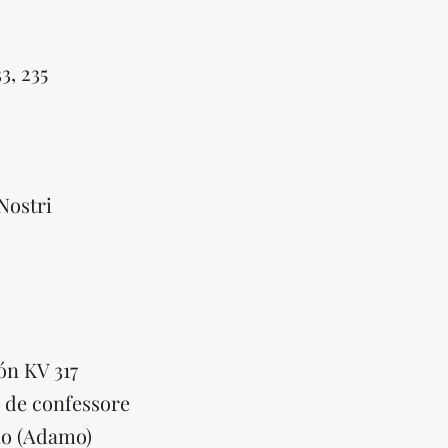
3, 235
Nostri
ón KV 317
 de confessore
io (Adamo)