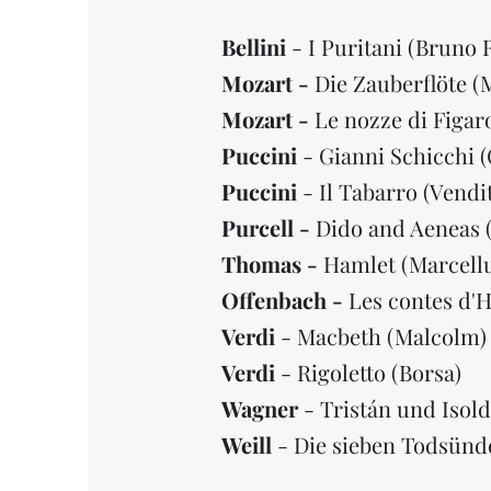
Bellini
- I Puritani (Bruno 
Mozart -
Die Zauberflöte (
Mozart -
Le nozze di Figaro
Puccini
- Gianni Schicchi 
Puccini
- Il Tabarro (Vendi
Purcell -
Dido and Aeneas (
Thomas -
Hamlet (Marcell
Offenbach -
Les contes d'
Verdi
- Macbeth (Malcolm)
Verdi
- Rigoletto (Borsa)
Wagner
- Tristán und Isol
Weill
- Die sieben Todsünd