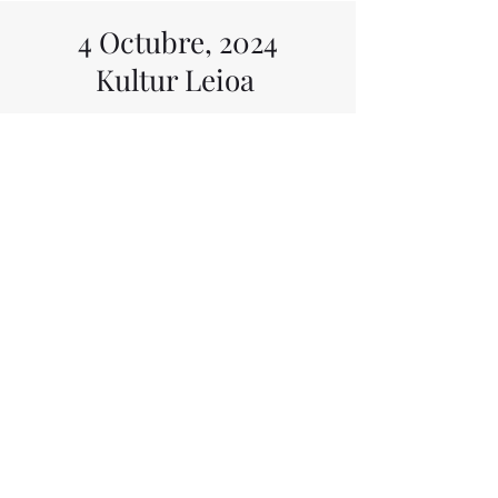
4 Octubre, 2024
Kultur Leioa
El Broadway más Clásico
Ana Sagastizabal (Soprano)
Josu Cabrero (Tenor)
Borja Rubiños (Piano)
Iñigo Fernández (Saxo)
23, 26, 29
Noviembre y 2